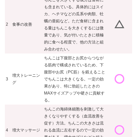
も含まれている。具体的にはスイ
カ、ヘチマなどの瓜系や肉類、牡
蠣の亜鉛など。ただ食材に含まれ
2
食事の改善
る量はちんこを大きくするには微
量であり、気が付いたときに積極
的に食べる程度で、他の方法と組
み合わせたい。
ちんこは下腹部とお尻からつなが
る筋肉で構成されているため、下
腹部やお尻（PC筋）を鍛えること
増大トレーニン
3
でちんこは大きくなる。一定の効
グ
果があり、特に勃起したときの
MAXサイズアップや硬さに貢献す
る。
ちんこの海綿体細胞を刺激して大
きくなりやすくする（血流改善を
促す）方法。ちんこの大きさは流
4
増大マッサージ
れる血流に左右するので一定の効