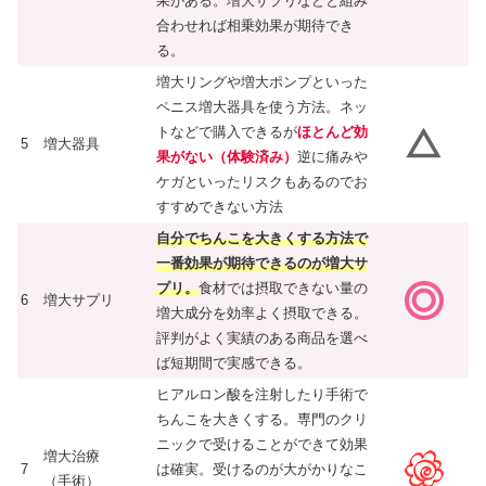
果がある。増大サプリなどと組み
合わせれば相乗効果が期待でき
る。
増大リングや増大ポンプといった
ペニス増大器具を使う方法。ネッ
トなどで購入できるが
ほとんど効
5
増大器具
果がない（体験済み）
逆に痛みや
ケガといったリスクもあるのでお
すすめできない方法
自分でちんこを大きくする方法で
一番効果が期待できるのが増大サ
プリ。
食材では摂取できない量の
6
増大サプリ
増大成分を効率よく摂取できる。
評判がよく実績のある商品を選べ
ば短期間で実感できる。
ヒアルロン酸を注射したり手術で
ちんこを大きくする。専門のクリ
ニックで受けることができて効果
増大治療
7
は確実。受けるのが大がかりなこ
（手術）