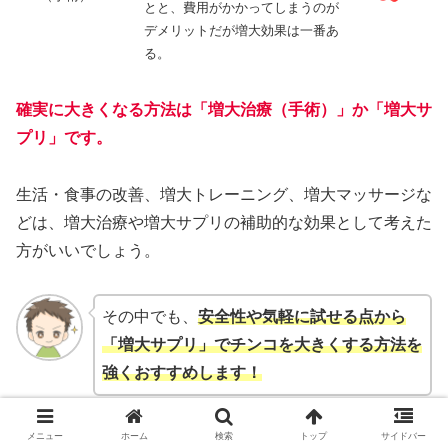
とと、費用がかかってしまうのが
デメリットだが増大効果は一番あ
る。
確実に大きくなる方法は「増大治療（手術）」か「増大サ
プリ」です。
生活・食事の改善、増大トレーニング、増大マッサージな
どは、増大治療や増大サプリの補助的な効果として考えた
方がいいでしょう。
その中でも、
安全性や気軽に試せる点から
「増大サプリ」でチンコを大きくする方法を
強くおすすめします！
数あるペニス増大サプリの中でおすすめNo.1の商品は、
メニュー
ホーム
検索
トップ
サイドバー